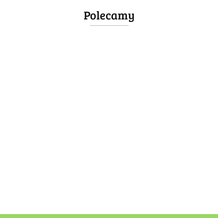
Polecamy
Bombonierka 14
Bombonierka 39
60.00
100.00