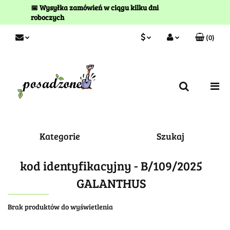
📅 Wysyłka zamówień w ciągu kilku dni
roboczych
(
0
)
PLN
Zaloguj się
Zarejestruj się
EUR
Kontakt
Kategorie
Szukaj
kod identyfikacyjny - B/109/2025
GALANTHUS
Brak produktów do wyświetlenia