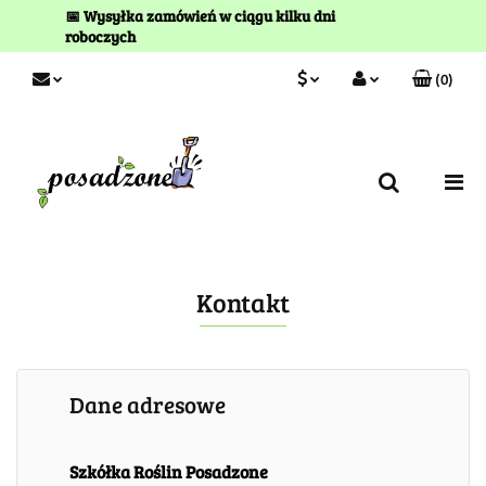
📅 Wysyłka zamówień w ciągu kilku dni
roboczych
(
0
)
PLN
Zaloguj się
Zarejestruj się
EUR
Kontakt
Kontakt
Dane adresowe
Szkółka Roślin Posadzone