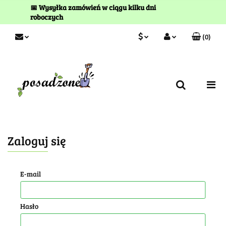
📅 Wysyłka zamówień w ciągu kilku dni
roboczych
(
0
)
PLN
Zaloguj się
Zarejestruj się
EUR
Kontakt
Zaloguj się
E-mail
Hasło