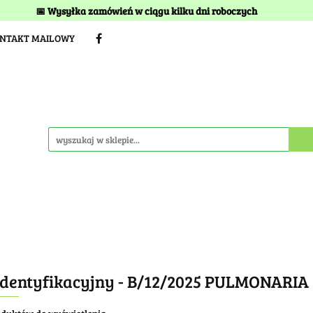
📅 Wysyłka zamówień w ciągu kilku dni roboczych
TERMINY I KOSZTY DOSTAWY
BEZ TORFU
Kwitnien
ONTAKT MAILOWY
STAWY
BEZ TORFU
Kwitnienia
Idea szkółki
identyfikacyjny - B/12/2025 PULMONARIA