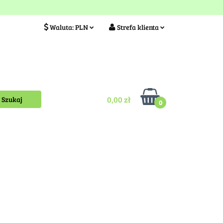
ia
Idea szkółki
Waluta:
PLN
Strefa klienta
PLN
Zaloguj się
EUR
Zarejestruj się
Kontakt
0,00 zł
0