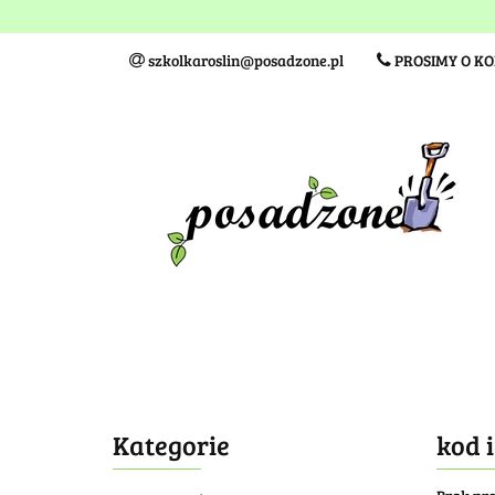
Wielkość sadzonki
szkolkaroslin@posadzone.pl
PROSIMY O K
Wielkość sadzonki
TERMINY I KOSZTY DO
Kategorie
kod 