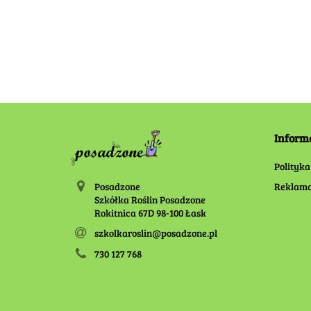
60.00
100.00
Inform
Polityka
Posadzone
Reklama
Szkółka Roślin Posadzone
Rokitnica 67D 98-100 Łask
szkolkaroslin@posadzone.pl
730 127 768