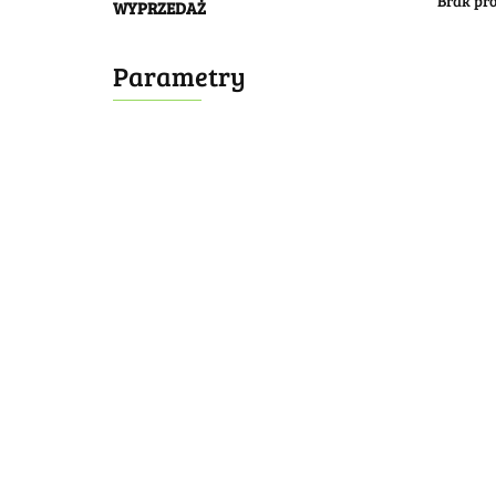
Brak pr
WYPRZEDAŻ
Parametry
Bombonierka 14
Bombonierka 39