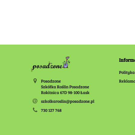
60.00
100.00
Inform
Polityka
Posadzone
Reklama
Szkółka Roślin Posadzone
Rokitnica 67D 98-100 Łask
szkolkaroslin@posadzone.pl
730 127 768