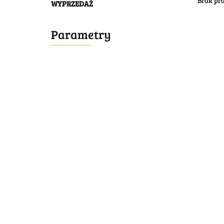
Brak pr
WYPRZEDAŻ
Parametry
Bombonierka 14
Bombonierka 39