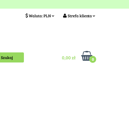
ia
Idea szkółki
Waluta:
PLN
Strefa klienta
PLN
Zaloguj się
EUR
Zarejestruj się
Kontakt
0,00 zł
0