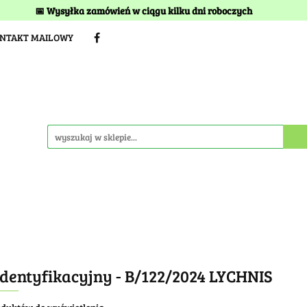
📅 Wysyłka zamówień w ciągu kilku dni roboczych
TERMINY I KOSZTY DOSTAWY
BEZ TORFU
Kwitnien
ONTAKT MAILOWY
STAWY
BEZ TORFU
Kwitnienia
Idea szkółki
identyfikacyjny - B/122/2024 LYCHNIS