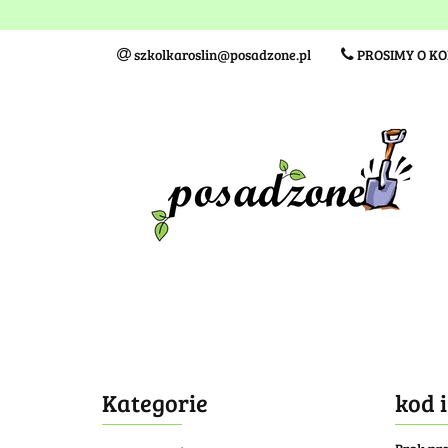
Wielkość sadzonki
szkolkaroslin@posadzone.pl
PROSIMY O K
Wielkość sadzonki
TERMINY I KOSZTY DO
Kategorie
kod 