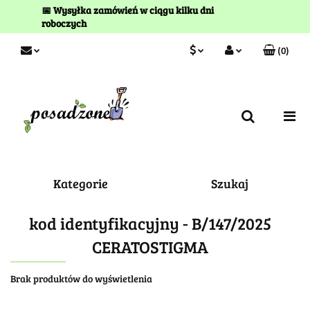
📅 Wysyłka zamówień w ciągu kilku dni
roboczych
(
0
)
PLN
Zaloguj się
Zarejestruj się
EUR
Kontakt
Kategorie
Szukaj
kod identyfikacyjny - B/147/2025
CERATOSTIGMA
Brak produktów do wyświetlenia