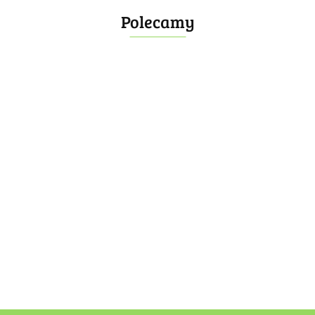
Polecamy
Bombonierka 14
Bombonierka 39
60.00
100.00