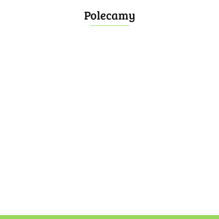
Polecamy
Bombonierka 14
Bombonierka 39
60.00
100.00