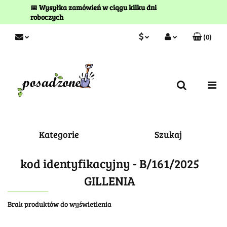
📅 Wysyłka zamówień w ciągu kilku dni
roboczych
(
0
)
PLN
Zaloguj się
Zarejestruj się
EUR
Kontakt
Kategorie
Szukaj
kod identyfikacyjny - B/161/2025
GILLENIA
Brak produktów do wyświetlenia