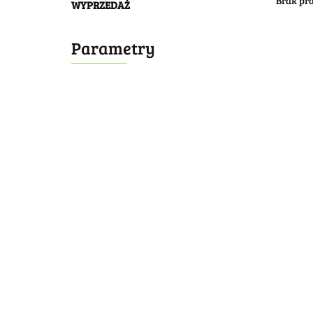
Brak pr
WYPRZEDAŻ
Parametry
Bombonierka 14
Bombonierka 39