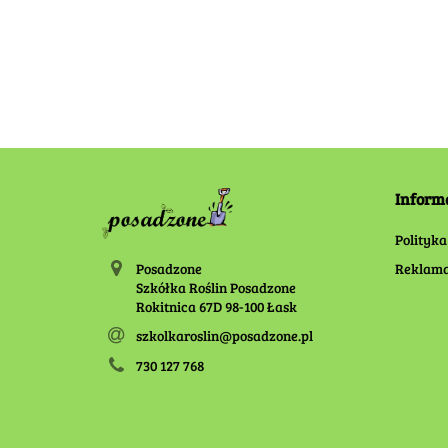
60.00
100.00
Inform
Polityka
Posadzone
Reklama
Szkółka Roślin Posadzone
Rokitnica 67D 98-100 Łask
szkolkaroslin@posadzone.pl
730 127 768