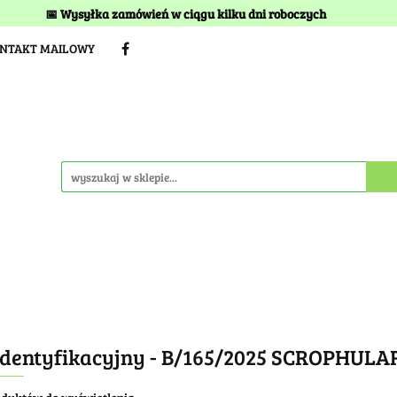
📅 Wysyłka zamówień w ciągu kilku dni roboczych
TERMINY I KOSZTY DOSTAWY
BEZ TORFU
Kwitnien
ONTAKT MAILOWY
STAWY
BEZ TORFU
Kwitnienia
Idea szkółki
identyfikacyjny - B/165/2025 SCROPHULA