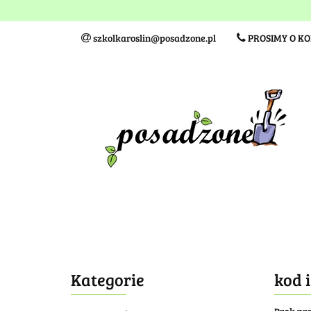
Wielkość sadzonki
szkolkaroslin@posadzone.pl
PROSIMY O K
Wielkość sadzonki
TERMINY I KOSZTY DO
Kategorie
kod 