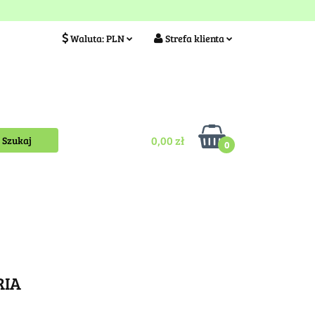
ia
Idea szkółki
Waluta:
PLN
Strefa klienta
PLN
Zaloguj się
EUR
Zarejestruj się
Kontakt
0,00 zł
0
RIA