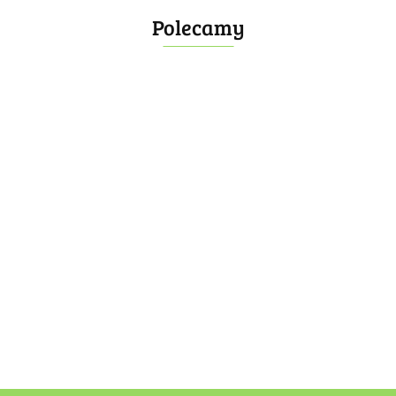
Polecamy
Bombonierka 14
Bombonierka 39
60.00
100.00