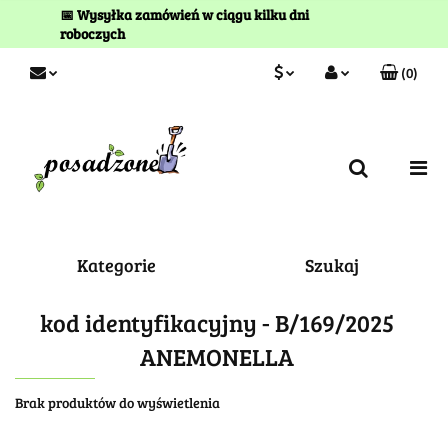
📅 Wysyłka zamówień w ciągu kilku dni
roboczych
(
0
)
PLN
Zaloguj się
Zarejestruj się
EUR
Kontakt
Kategorie
Szukaj
kod identyfikacyjny - B/169/2025
ANEMONELLA
Brak produktów do wyświetlenia