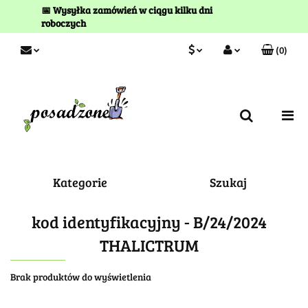
📅 Wysyłka zamówień w ciągu kilku dni
roboczych
(
0
)
PLN
Zaloguj się
Zarejestruj się
EUR
Kontakt
Kategorie
Szukaj
kod identyfikacyjny - B/24/2024
THALICTRUM
Brak produktów do wyświetlenia