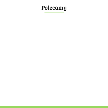
Polecamy
Bombonierka 14
Bombonierka 39
60.00
100.00