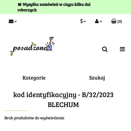
📅 Wysyłka zamówień w ciągu kilku dni
roboczych
(
0
)
PLN
Zaloguj się
Zarejestruj się
EUR
Kontakt
Kategorie
Szukaj
kod identyfikacyjny - B/32/2023
BLECHUM
Brak produktów do wyświetlenia