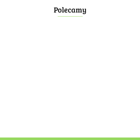
Polecamy
Bombonierka 14
Bombonierka 39
60.00
100.00