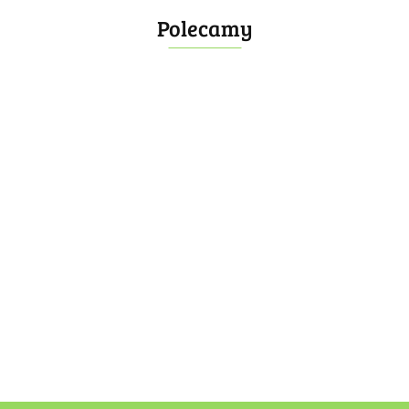
Polecamy
Bombonierka 14
Bombonierka 39
60.00
100.00