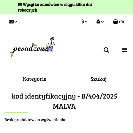
📅 Wysyłka zamówień w ciągu kilku dni
roboczych
(
0
)
PLN
Zaloguj się
Zarejestruj się
EUR
Kontakt
Kategorie
Szukaj
kod identyfikacyjny - B/404/2025
MALVA
Brak produktów do wyświetlenia