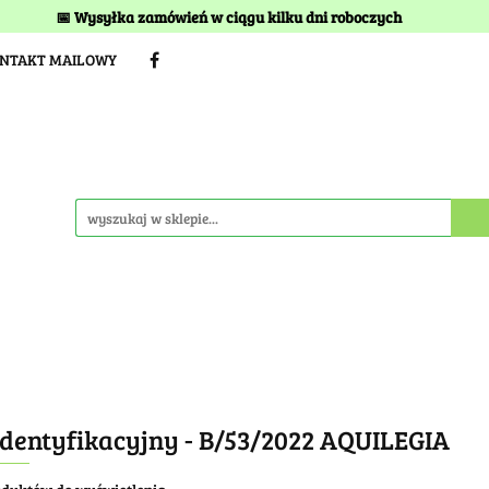
📅 Wysyłka zamówień w ciągu kilku dni roboczych
TERMINY I KOSZTY DOSTAWY
BEZ TORFU
Kwitnien
ONTAKT MAILOWY
STAWY
BEZ TORFU
Kwitnienia
Idea szkółki
identyfikacyjny - B/53/2022 AQUILEGIA