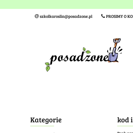
Wielkość sadzonki
szkolkaroslin@posadzone.pl
PROSIMY O K
Wielkość sadzonki
TERMINY I KOSZTY DO
Kategorie
kod 