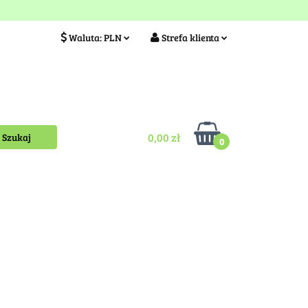
ia
Idea szkółki
Waluta:
PLN
Strefa klienta
PLN
Zaloguj się
EUR
Zarejestruj się
Kontakt
0,00 zł
0