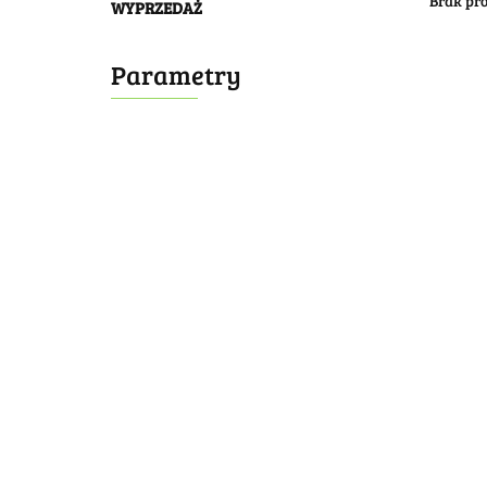
Brak pr
WYPRZEDAŻ
Parametry
Bombonierka 14
Bombonierka 39