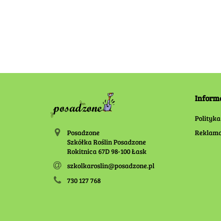
60.00
100.00
Inform
Polityka
Posadzone
Reklama
Szkółka Roślin Posadzone
Rokitnica 67D 98-100 Łask
szkolkaroslin@posadzone.pl
730 127 768