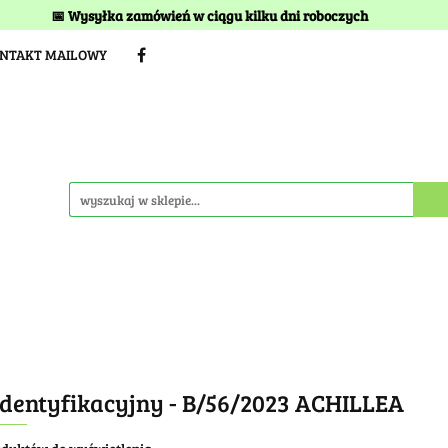
📅 Wysyłka zamówień w ciągu kilku dni roboczych
TERMINY I KOSZTY DOSTAWY
BEZ TORFU
Kwitnien
ONTAKT MAILOWY
STAWY
BEZ TORFU
Kwitnienia
Idea szkółki
identyfikacyjny - B/56/2023 ACHILLEA