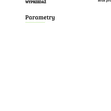
Brak pr
WYPRZEDAŻ
Parametry
Bombonierka 14
Bombonierka 39