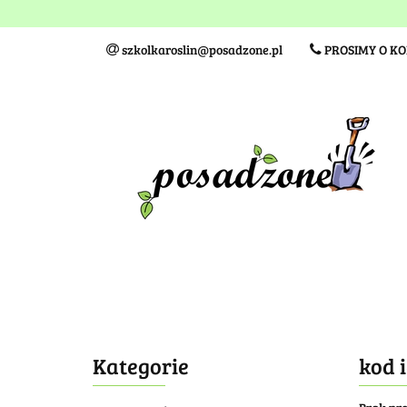
Wielkość sadzonki
szkolkaroslin@posadzone.pl
PROSIMY O K
Wielkość sadzonki
TERMINY I KOSZTY DO
Kategorie
kod 