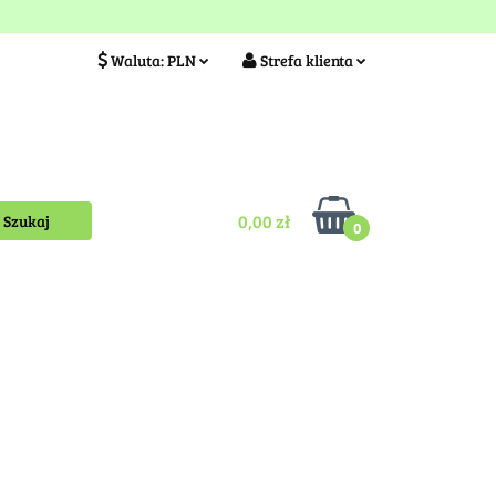
ia
Idea szkółki
Waluta:
PLN
Strefa klienta
PLN
Zaloguj się
EUR
Zarejestruj się
Kontakt
0,00 zł
0