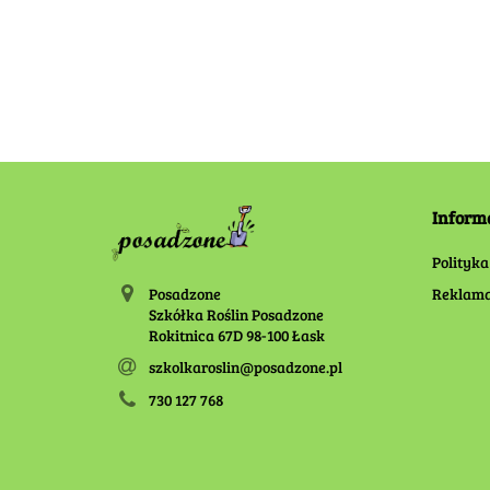
60.00
100.00
Inform
Polityka
Posadzone
Reklama
Szkółka Roślin Posadzone
Rokitnica 67D 98-100 Łask
szkolkaroslin@posadzone.pl
730 127 768