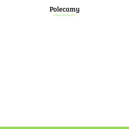
Polecamy
Bombonierka 14
Bombonierka 39
60.00
100.00