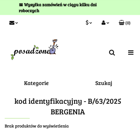
📅 Wysyłka zamówień w ciągu kilku dni
roboczych
(
0
)
PLN
Zaloguj się
Zarejestruj się
EUR
Kontakt
Kategorie
Szukaj
kod identyfikacyjny - B/63/2025
BERGENIA
Brak produktów do wyświetlenia