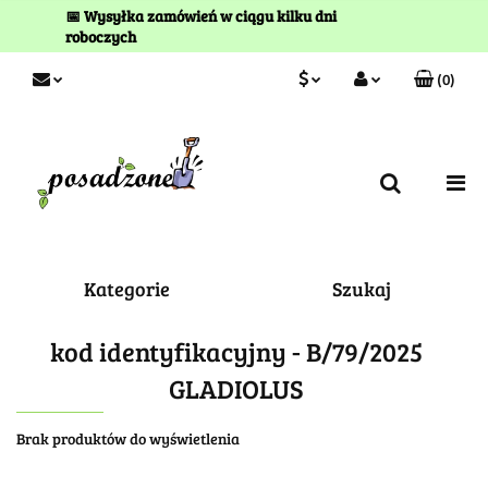
📅 Wysyłka zamówień w ciągu kilku dni
roboczych
(
0
)
PLN
Zaloguj się
Zarejestruj się
EUR
Kontakt
Kategorie
Szukaj
kod identyfikacyjny - B/79/2025
GLADIOLUS
Brak produktów do wyświetlenia