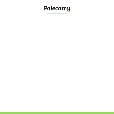
Polecamy
Bombonierka 14
Bombonierka 39
60.00
100.00