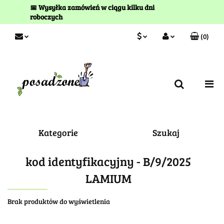
📅 Wysyłka zamówień w ciągu kilku dni
roboczych
(
0
)
PLN
Zaloguj się
Zarejestruj się
EUR
Kontakt
Kategorie
Szukaj
kod identyfikacyjny - B/9/2025
LAMIUM
Brak produktów do wyświetlenia