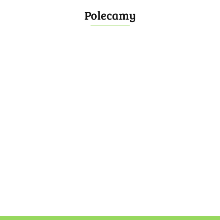
Polecamy
Bombonierka 14
Bombonierka 39
60.00
100.00