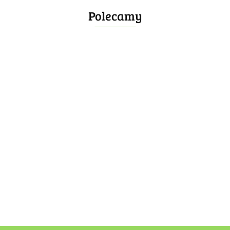
Polecamy
Bombonierka 14
Bombonierka 39
60.00
100.00