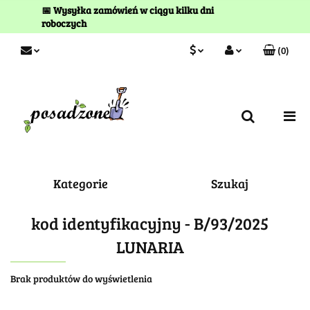
📅 Wysyłka zamówień w ciągu kilku dni
roboczych
(
0
)
PLN
Zaloguj się
Zarejestruj się
EUR
Kontakt
Kategorie
Szukaj
kod identyfikacyjny - B/93/2025
LUNARIA
Brak produktów do wyświetlenia