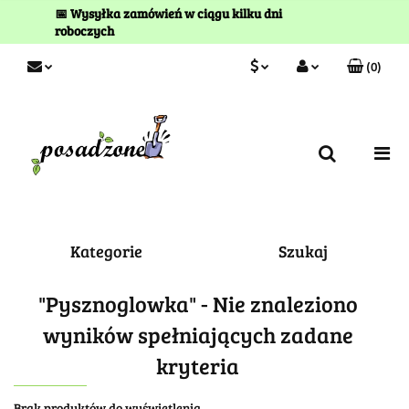
📅 Wysyłka zamówień w ciągu kilku dni
roboczych
(
0
)
PLN
Zaloguj się
Zarejestruj się
EUR
Kontakt
Kategorie
Szukaj
"Pysznoglowka" - Nie znaleziono
wyników spełniających zadane
kryteria
Brak produktów do wyświetlenia