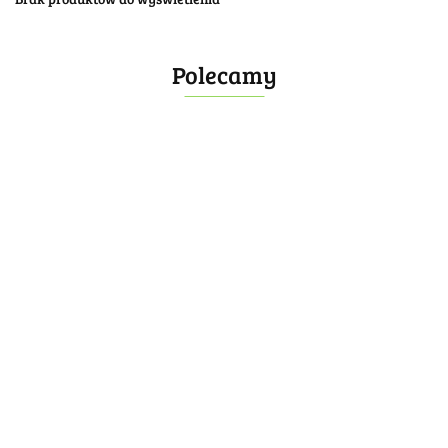
Polecamy
Bombonierka 14
Bombonierka 39
60.00
100.00