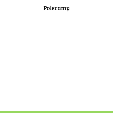
Polecamy
Bombonierka 14
Bombonierka 39
60.00
100.00