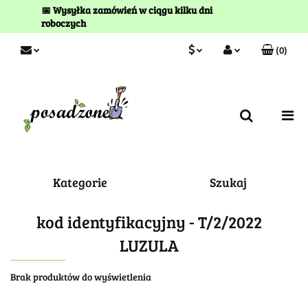
📅 Wysyłka zamówień w ciągu kilku dni
roboczych
(
0
)
PLN
Zaloguj się
Zarejestruj się
EUR
Kontakt
Kategorie
Szukaj
kod identyfikacyjny - T/2/2022
LUZULA
Brak produktów do wyświetlenia